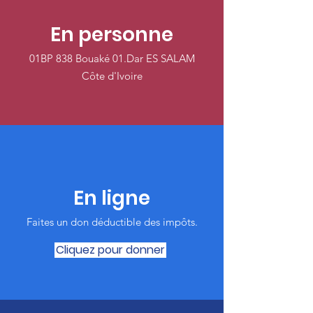
En personne
01BP 838 Bouaké 01.Dar ES SALAM
Côte d'Ivoire
En ligne
Faites un don déductible des impôts‏.
Cliquez pour donner