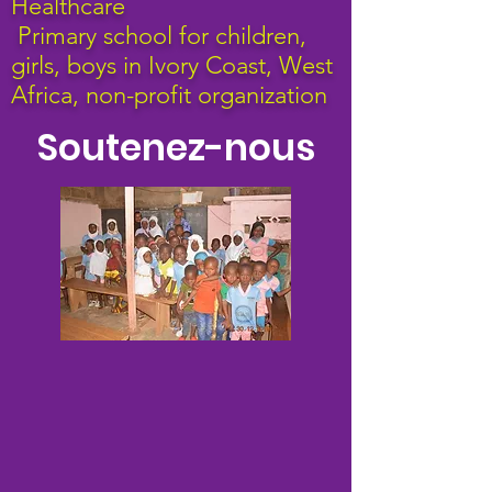
Healthcare
Primary school for children,
girls, boys in Ivory Coast
, West
Africa, non-profit organization
Soutenez-nous