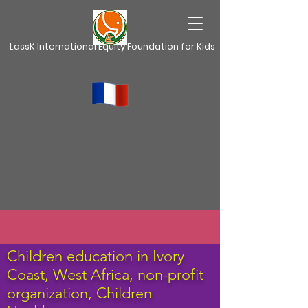
LassK International Equity Foundation for Kids
Children education in Ivory
Coast, West Africa,
non-profit
organization, Children