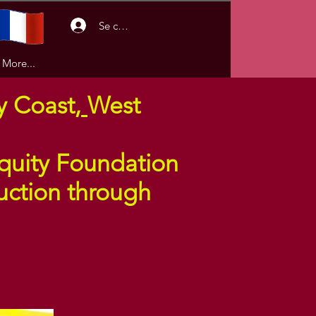
Se connecter
More...
ry Coast,
West
Equity Foundation
duction through