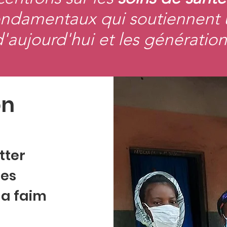
ndamentaux qui soutiennent u
'aujourd'hui et les génération
on
tter
les
la faim