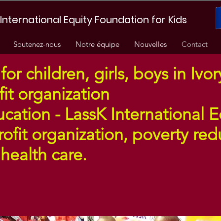
International Equity Foundation for Kids
Soutenez-nous
Notre équipe
Nouvelles
Contact
for children,
girls, boys in Ivo
fit organization
cation - LassK International 
rofit organization, poverty re
health care
.