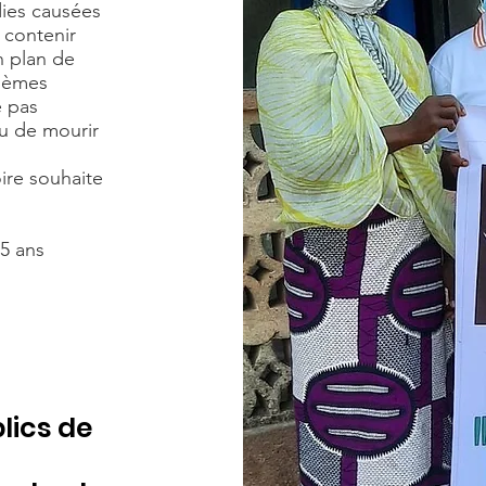
dies causées
 contenir
n plan de
blèmes
e pas
ou de mourir
ire souhaite
5 ans
lics de