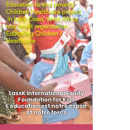
Education to end poverty
Children Healthcare project
in Ivory Coast
, West Africa,
non-profit organization,
Educating Children /
Healthcare
LassK International Equity
Foundation for Kids
L'éducation est notre espoir
et notre force