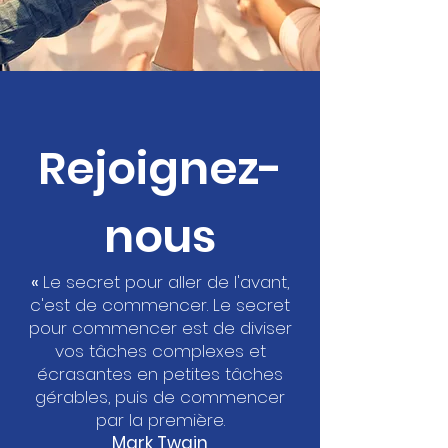
Rejoignez-
nous
«
Le secret pour aller de l'avant,
c'est de commencer. Le secret
pour commencer est de diviser
vos tâches complexes et
écrasantes en petites tâches
gérables, puis de commencer
par la première.
Mark Twain