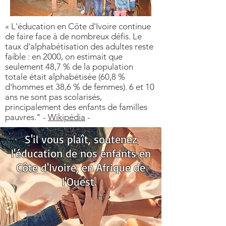
« L'éducation en Côte d'Ivoire continue
de faire face à de nombreux défis. Le
taux d'alphabétisation des adultes reste
faible : en 2000, on estimait que
seulement 48,7 % de la population
totale était alphabétisée (60,8 %
d'hommes et 38,6 % de femmes). 6 et 10
ans ne sont pas scolarisés,
principalement des enfants de familles
pauvres." -
Wikipédia
-
S'il vous plaît, soutenez
l'éducation de nos enfants en
Côte d'Ivoire, en Afrique de
l'Ouest.