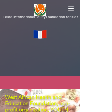
LassK International Equity Foundation for Kids
West African Health and
Education Foundation, non-
profit organization, YOUTH