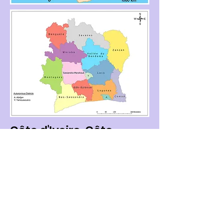
Côte d'Ivoire, Côte
d'Ivoire
LassK International Equity Foundation
for Kids