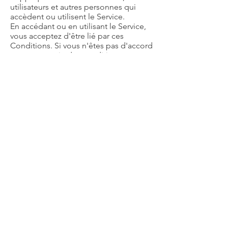
utilisateurs et autres personnes qui
accèdent ou utilisent le Service.
En accédant ou en utilisant le Service,
vous acceptez d'être lié par ces
Conditions. Si vous n'êtes pas d'accord
avec une partie des conditions, vous
ne pouvez pas accéder au Service.
L'accord sur les conditions générales
de la Fondation LassK est basé sur les
Modèle de conditions générales de
TermsFeed
.
Liens vers
d'autres sites
Web
Notre service peut contenir des liens
vers des sites Web ou des services tiers